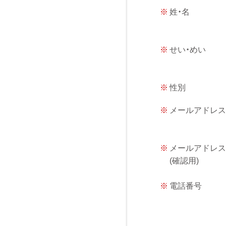
※
姓・名
※
せい・めい
※
性別
※
メールアドレ
※
メールアドレ
(確認用)
※
電話番号